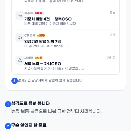
국세청 조회 결과 휴업 상태로 바뀌었습니다
오늘
흡수율
높음
기준치 미달 4건 — 행복CSO
납품 대비 처방이 기준치 아래입니다
어제
CP 교육
보통
인정기간 만료 임박 7명
30일 안에 재이수가 필요합니다
3일 전
재위탁
보통
서류 누락 — 가나CSO
사업자등록증이 아직 제출되지 않았습니다
감지되면 담당자에게 알림이 함께 발송됩니다
3
심각도로 좁혀 봅니다
1
높음·보통·낮음으로 나눠 급한 건부터 처리합니다.
무슨 일인지 한 줄로
2