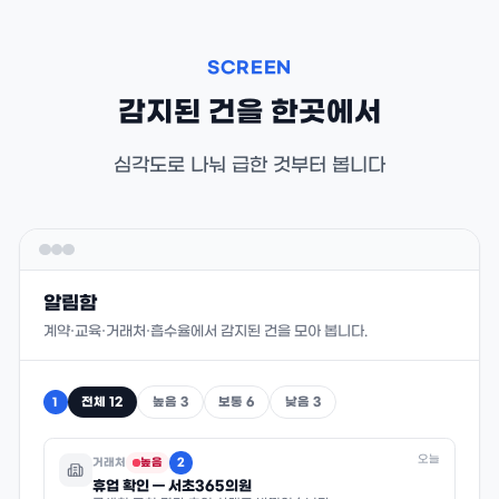
SCREEN
감지된 건을 한곳에서
심각도로 나눠 급한 것부터 봅니다
알림함
계약·교육·거래처·흡수율에서 감지된 건을 모아 봅니다.
전체 12
높음 3
보통 6
낮음 3
1
오늘
거래처
높음
2
휴업 확인 — 서초365의원