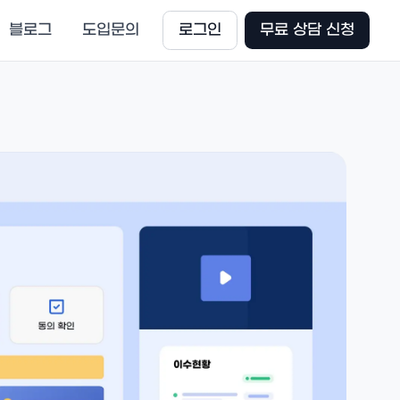
블로그
도입문의
로그인
무료 상담 신청
거래처 · 계약
사
거래처 관리
한 영업의 관리 의무를 자동화
CSO · 병의원 · 문전약국 · 도매상
재위탁 관리
O
위임 트리 기반 재위탁 구조
 CSO 실적 취합과 양방향 정산
전자계약
감사추적서 · TSA 타임스탬프
관리 · 리스크
AI Agent
만료 · 휴폐업 사전 감지
CP 교육
이수 증적 자동 관리
통계 · 분석