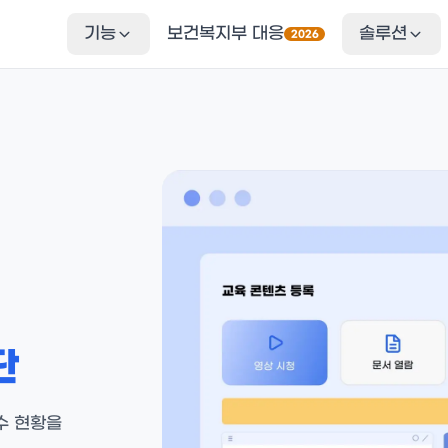
기능
보건복지부 대응
솔루션
2026
문서 수집 · 검수
제약
EDI 제출
위탁
링크로 받는 CSO 매출 자료
AI OCR
CS
문서 구조를 이해하는 자동 인식
하위
검수 위탁(BPO)
전담 조직의 N차 교차검수
정산
정산 정책
요율 · 프로모션 룰빌더
단
정산서 · 이의제기
확정 · 발송 · 이의 처리
수 현황을
흡수율