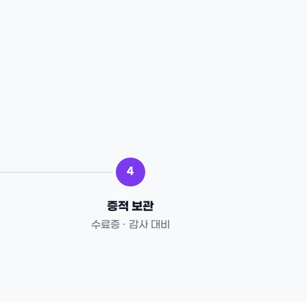
4
증적 보관
수료증 · 감사 대비